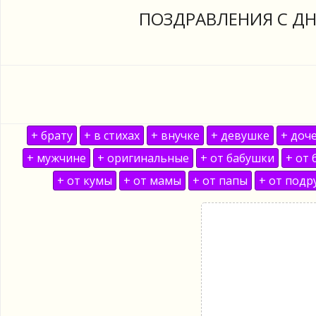
ПОЗДРАВЛЕНИЯ С ДН
+ брату
+ в стихах
+ внучке
+ девушке
+ доч
+ мужчине
+ оригинальные
+ от бабушки
+ от 
+ от кумы
+ от мамы
+ от папы
+ от подр