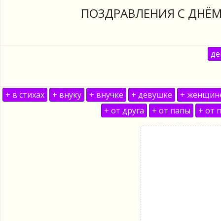
ПОЗДРАВЛЕНИЯ С ДНЁМ
де
+ в стихах
+ внуку
+ внучке
+ девушке
+ женщин
+ от друга
+ от папы
+ от 