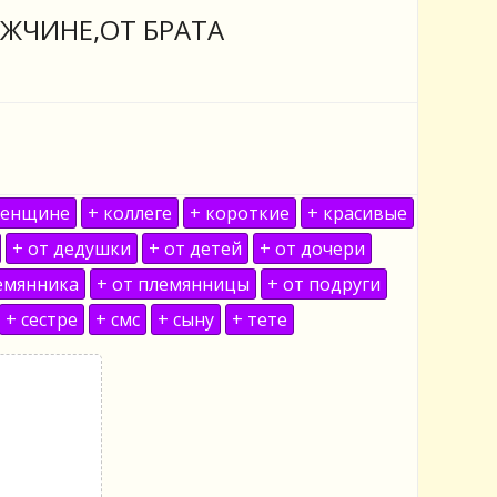
ЖЧИНЕ,ОТ БРАТА
женщине
+ коллеге
+ короткие
+ красивые
+ от дедушки
+ от детей
+ от дочери
емянника
+ от племянницы
+ от подруги
+ сестре
+ смс
+ сыну
+ тете