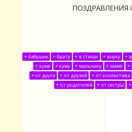
ПОЗДРАВЛЕНИЯ 
+ бабушке
+ брату
+ в стихах
+ внуку
+ 
+ куме
+ куму
+ мальчику
+ маме
+
+ от друга
+ от друзей
+ от коллектива
+ от родителей
+ от сестры
+