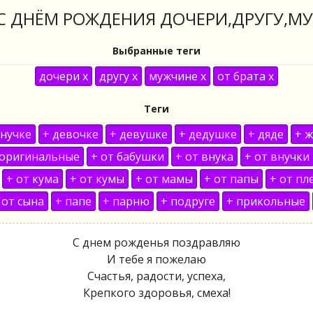
С ДНЁМ РОЖДЕНИЯ ДОЧЕРИ,ДРУГУ,МУ
Выбранные теги
дочери x
другу x
мужчине x
от брата x
Теги
внучке
+ девочке
+ девушке
+ дедушке
+ дяде
+ 
 оригинальные
+ от бабушки
+ от внука
+ от внучки
+ от кума
+ от кумы
+ от мамы
+ от папы
+ от пл
 от сына
+ папе
+ парню
+ подруге
+ прикольные
С днем рожденья поздравляю
И тебе я пожелаю
Счастья, радости, успеха,
Крепкого здоровья, смеха!