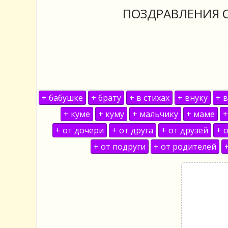
ПОЗДРАВЛЕНИЯ С
+ бабушке
+ брату
+ в стихах
+ внуку
+ 
+ куме
+ куму
+ мальчику
+ маме
+
+ от дочери
+ от друга
+ от друзей
+ 
+ от подруги
+ от родителей