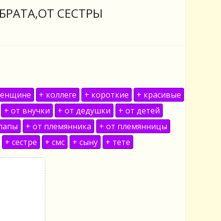
БРАТА,ОТ СЕСТРЫ
женщине
+ коллеге
+ короткие
+ красивые
+ от внучки
+ от дедушки
+ от детей
 папы
+ от племянника
+ от племянницы
+ сестре
+ смс
+ сыну
+ тете