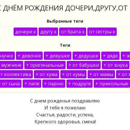
 ДНЁМ РОЖДЕНИЯ ДОЧЕРИ,ДРУГУ,ОТ 
Выбранные теги
дочери x
другу x
от брата x
от сестры x
Теги
внучке
+ девочке
+ девушке
+ дедушке
+ дяде
+ 
 мужчине
+ оригинальные
+ от бабушки
+ от внука
от коллектива
+ от кума
+ от кумы
+ от мамы
+ от
+ от сына
+ папе
+ парню
+ подруге
+ прикольные
С днем рожденья поздравляю
И тебе я пожелаю
Счастья, радости, успеха,
Крепкого здоровья, смеха!