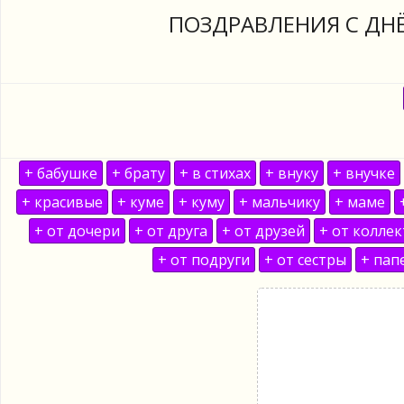
ПОЗДРАВЛЕНИЯ С ДН
+ бабушке
+ брату
+ в стихах
+ внуку
+ внучке
+ красивые
+ куме
+ куму
+ мальчику
+ маме
+ от дочери
+ от друга
+ от друзей
+ от колле
+ от подруги
+ от сестры
+ пап